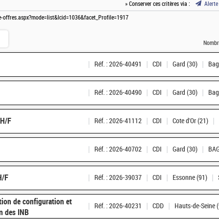
» Conserver ces critères via :
Alerte
ste-offres.aspx?mode=list&lcid=1036&facet_Profile=1917
Nombre
Réf. : 2026-40491
CDI
Gard (30)
Bag
Réf. : 2026-40490
CDI
Gard (30)
Bag
 H/F
Réf. : 2026-41112
CDI
Cote d'Or (21)
Réf. : 2026-40702
CDI
Gard (30)
BAG
H/F
Réf. : 2026-39037
CDI
Essonne (91)
ion de configuration et
Réf. : 2026-40231
CDD
Hauts-de-Seine (
on des INB