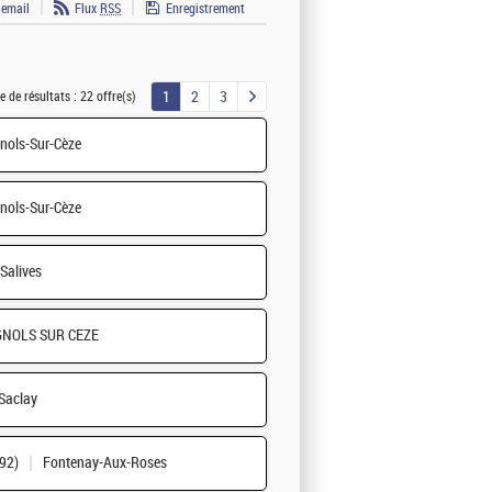
 email
Flux
RSS
Enregistrement
1
2
3
 de résultats :
22 offre(s)
nols-Sur-Cèze
nols-Sur-Cèze
Salives
NOLS SUR CEZE
Saclay
92)
Fontenay-Aux-Roses