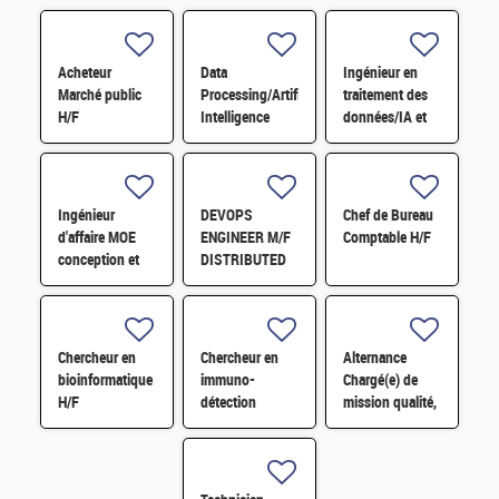
Acheteur
Data
Ingénieur en
Marché public
Processing/Artificial
traitement des
H/F
Intelligence
données/IA et
Engineer and
application en
Applications in
physique des
Particle Physics
particules
H/F
Ingénieur
DEVOPS
Chef de Bureau
d'affaire MOE
ENGINEER M/F
Comptable H/F
conception et
DISTRIBUTED
réalisation
STO-
d'installation
RAGE/PROCESSING
nucléaire H/F
ARCHITECTURE
FOR SKA DATA
Chercheur en
Chercheur en
Alternance
H/F
bioinformatique
immuno-
Chargé(e) de
H/F
détection
mission qualité,
d'agents
organisation et
pathogènes H/F
amélioration
continue