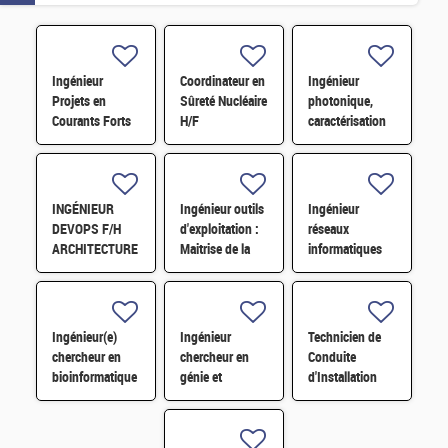
Ingénieur
Coordinateur en
Ingénieur
Projets en
Sûreté Nucléaire
photonique,
Courants Forts
H/F
caractérisation
et Compatibilité
optique et RF
Electromagnétique
H/F
H/F
INGÉNIEUR
Ingénieur outils
Ingénieur
DEVOPS F/H
d'exploitation :
réseaux
ARCHITECTURE
Maitrise de la
informatiques
DE
configuration
de conduite
STOCKAGE/TRAITEMENT
H/F
d'installations et
DISTRIBUÉS
procédés H/F
POUR LES
Ingénieur(e)
Ingénieur
Technicien de
DONNÉES SKA
chercheur en
chercheur en
Conduite
H/F
bioinformatique
génie et
d'Installation
H/F
évolution
Sous-Système
microbiens H/F
Expérience LMJ
H/F