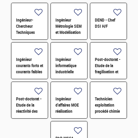
Ingénieur-
Ingénieur
DEND - Chef
Chercheur
Métrologie SEM
DSI H/F
Techniques
et Modélisation
Numériques et
de la
Expérimentales
Lithographie
pour la
H/F
Lithographie
Ingénieur
Ingénieur
Post-doctorat -
H/F
courants forts et
informatique
Etude de la
courants faibles
industrielle
fragilisation et
H/F
Alignement du
de la fatigue
LMJ H/F
thermique
d'aciers
inoxydables H/F
Post-doctorat -
Ingénieur
Technicien
Etude de la
d'affaires MOE
exploitation
réactivité des
réalisation
procédé chimie
oxydes de
d'installation
H/F
plutonium et de
nucléaire H/F
cérium à H2O et
O2 H/F