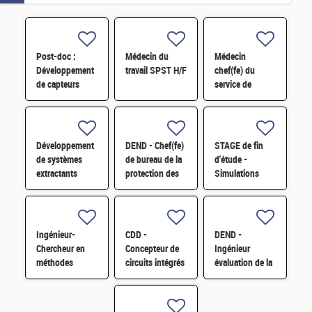
Post-doc :
Médecin du
Médecin
Développement
travail SPST H/F
chef(fe) du
de capteurs
service de
nanomécaniques
prévention et de
pour la
santé au travail
bioproduction
F/H
et la médecine
Développement
DEND - Chef(fe)
STAGE de fin
personnalisée
de systèmes
de bureau de la
d'étude -
extractants
protection des
Simulations
avancés pour
installations de
numériques
l'amélioration de
l'amont du cycle
pour la
la sélectivité de
du combustible
conception de
l'uranium H/F
H/F
capteurs EMAT -
Ingénieur-
CDD -
DEND -
H/F
Chercheur en
Concepteur de
Ingénieur
méthodes
circuits intégrés
évaluation de la
formelles et IA
analogiques H/F
sûreté des
pour la
laboratoires et
cybersécurité
usines de