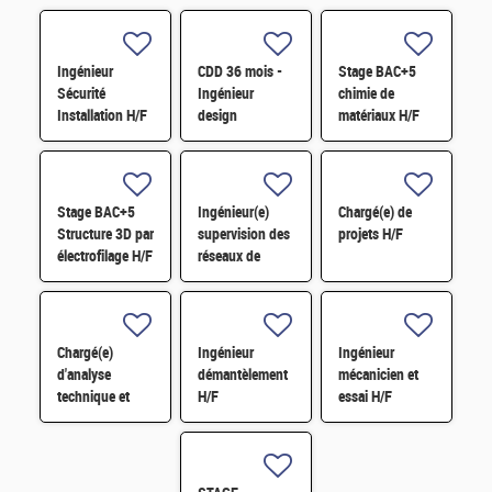
Ingénieur
CDD 36 mois -
Stage BAC+5
Sécurité
Ingénieur
chimie de
Installation H/F
design
matériaux H/F
photonique
quantique H/F
Stage BAC+5
Ingénieur(e)
Chargé(e) de
Structure 3D par
supervision des
projets H/F
électrofilage H/F
réseaux de
surveillance H/F
Chargé(e)
Ingénieur
Ingénieur
d'analyse
démantèlement
mécanicien et
technique et
H/F
essai H/F
financière des
contrats de
maintenance
électromécanique