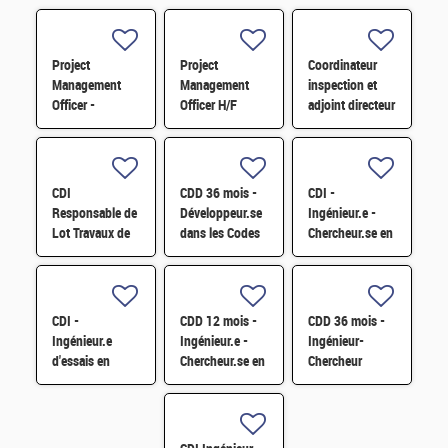
Project
Project
Coordinateur
Management
Management
inspection et
Officer -
Officer H/F
adjoint directeur
Référent Cost
qualité/inspection
Engineering H/F
– Projet RJH
H/F
CDI
CDD 36 mois -
CDI -
Responsable de
Développeur.se
Ingénieur.e -
Lot Travaux de
dans les Codes
Chercheur.se en
Démantèlement
de Traitement
caractérisation
- Projet EPOC
des Données
des matériaux
H/F
Nucléaires et
par sonde
Monte-Carlo H/F
atomique
CDI -
CDD 12 mois -
CDD 36 mois -
tomographique
Ingénieur.e
Ingénieur.e -
Ingénieur-
H/F
d'essais en
Chercheur.se en
Chercheur
mécanique
Matériaux et
matériaux -
sismique H/F
Corrosion H/F
corrosion et
corrosion sous
contrainte H/F