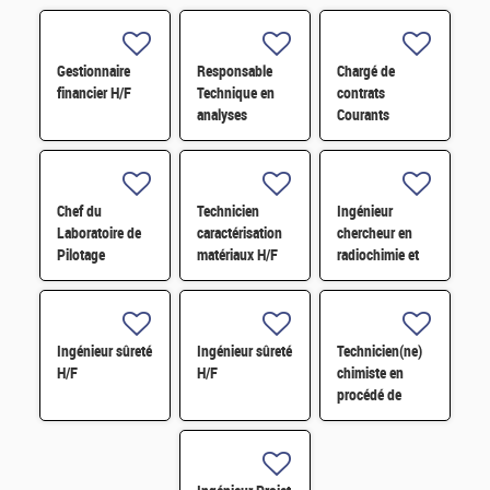
Gestionnaire
Responsable
Chargé de
financier H/F
Technique en
contrats
analyses
Courants
radiologiques
Faibles (CFA)
H/F
H/F
Chef du
Technicien
Ingénieur
Laboratoire de
caractérisation
chercheur en
Pilotage
matériaux H/F
radiochimie et
Intelligent des
extraction par
Réseaux
solvant H/F
Electriques
(LIRE) H/F
Ingénieur sûreté
Ingénieur sûreté
Technicien(ne)
H/F
H/F
chimiste en
procédé de
conversion H/F