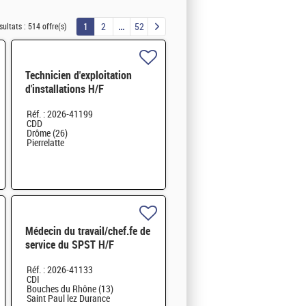
1
2
52
sultats :
514 offre(s)
Technicien d'exploitation
d'installations H/F
Réf. : 2026-41199
CDD
Drôme (26)
Pierrelatte
Médecin du travail/chef.fe de
service du SPST H/F
Réf. : 2026-41133
CDI
Bouches du Rhône (13)
Saint Paul lez Durance