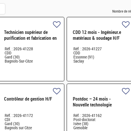
Nombre de ré
Technicien supérieur de
CDD 12 mois - Ingénieur.e
purification et fabrication en
matériaux & soudage H/F
chaine blindée H/F
Réf. : 2026-41228
Réf. : 2026-41227
CDD
CDD
Gard (30)
Essonne (91)
Bagnols-Sur-Cèze
Saclay
Contrôleur de gestion H/F
Postdoc – 24 mois -
Nouvelle technologie
d'imagerie proche infrarouge
Réf. : 2026-41172
Réf. : 2026-41162
H/F
CDI
Post-doctorat
Gard (30)
Isère (38)
Bagnols sur Cèze
Grenoble