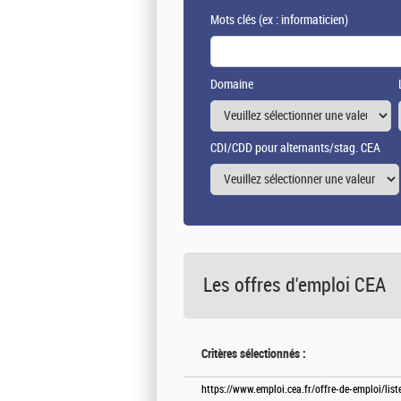
Mots clés
(ex : informaticien)
Domaine
CDI/CDD pour alternants/stag. CEA
Les offres d'emploi
CEA
Critères sélectionnés :
https://www.emploi.cea.fr/offre-de-emploi/lis