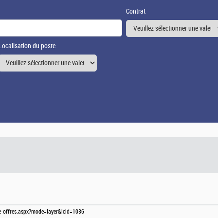
Contrat
Localisation du poste
te-offres.aspx?mode=layer&lcid=1036