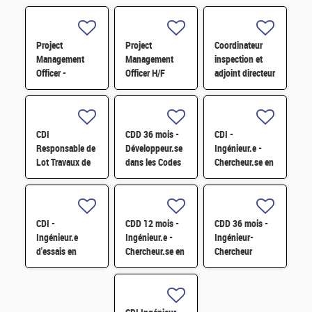
Project
Project
Coordinateur
Management
Management
inspection et
Officer -
Officer H/F
adjoint directeur
Référent Cost
qualité/inspection
Engineering H/F
– Projet RJH
H/F
CDI
CDD 36 mois -
CDI -
Responsable de
Développeur.se
Ingénieur.e -
Lot Travaux de
dans les Codes
Chercheur.se en
Démantèlement
de Traitement
caractérisation
- Projet EPOC
des Données
des matériaux
H/F
Nucléaires et
par sonde
Monte-Carlo H/F
atomique
CDI -
CDD 12 mois -
CDD 36 mois -
tomographique
Ingénieur.e
Ingénieur.e -
Ingénieur-
H/F
d'essais en
Chercheur.se en
Chercheur
mécanique
Matériaux et
matériaux -
sismique H/F
Corrosion H/F
corrosion et
corrosion sous
contrainte H/F