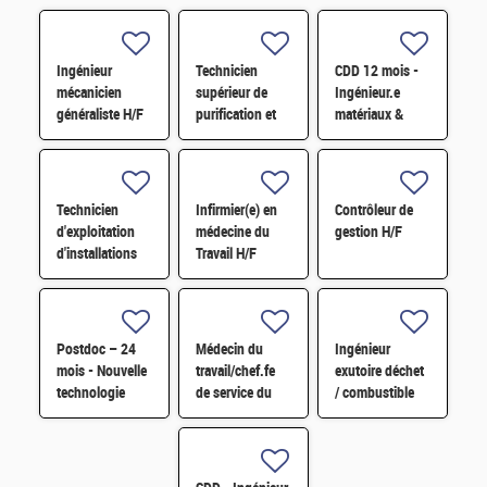
Ingénieur
Technicien
CDD 12 mois -
mécanicien
supérieur de
Ingénieur.e
généraliste H/F
purification et
matériaux &
fabrication en
soudage H/F
chaine blindée
H/F
Technicien
Infirmier(e) en
Contrôleur de
d'exploitation
médecine du
gestion H/F
d'installations
Travail H/F
H/F
Postdoc – 24
Médecin du
Ingénieur
mois - Nouvelle
travail/chef.fe
exutoire déchet
technologie
de service du
/ combustible
d'imagerie
SPST H/F
H/F
proche
infrarouge H/F