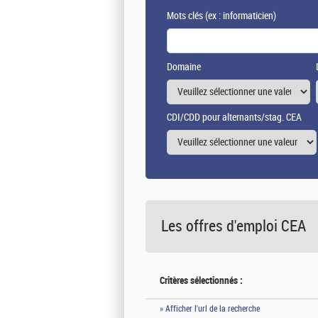
Mots clés
(ex : informaticien)
Domaine
CDI/CDD pour alternants/stag. CEA
Les offres d'emploi
CEA
Critères sélectionnés :
» Afficher l'url de la recherche