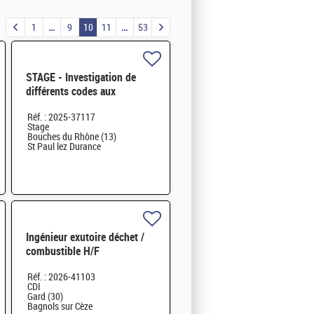
1
9
10
11
53
STAGE - Investigation de
différents codes aux
éléments finis sur GPU pour
Réf. : 2025-37117
la mécanique du solide et
Stage
exte
Bouches du Rhône (13)
St Paul lez Durance
Ingénieur exutoire déchet /
combustible H/F
Réf. : 2026-41103
CDI
Gard (30)
Bagnols sur Cèze