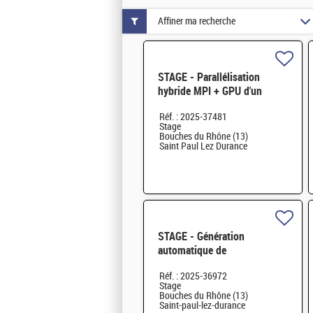
Affiner ma recherche
STAGE - Parallélisation
hybride MPI + GPU d'un
solveur éléments finis
Réf. : 2025-37481
Stage
Bouches du Rhône (13)
Saint Paul Lez Durance
STAGE - Génération
automatique de
microstructures granulaires
Réf. : 2025-36972
H/F
Stage
Bouches du Rhône (13)
Saint-paul-lez-durance