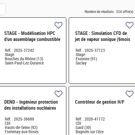
Nombre de résultats :
524 offre(s)
STAGE - Modélisation HPC
STAGE : Simulation CFD de
d'un assemblage combustible
jet de vapeur sonique (6mois
type RJH et benchmark H/F
/ M2 ou 3ième année d'école
Réf. : 2025-37242
Réf. : 2025-37123
d'ingénieur.e.s) H/F
Stage
Stage
Bouches du Rhône (13)
Essonne (91)
Saint-Paul-Lez-Durance
Saclay
DEND - Ingénieur protection
Contrôleur de gestion H/F
des installations nucléaires
contre la malveillance H/F
Réf. : 2025-36689
Réf. : 2026-41172
CDI
CDI
Hauts-de-Seine (92)
Gard (30)
Fontenay-aux-Roses
Bagnols sur Cèze