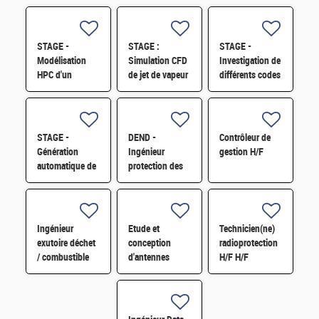
STAGE -
STAGE :
STAGE -
Modélisation
Simulation CFD
Investigation de
HPC d'un
de jet de vapeur
différents codes
assemblage
sonique (6mois
aux éléments
combustible
/ M2 ou 3ième
finis sur GPU
type RJH et
année d'école
pour la
benchmark H/F
d'ingénieur.e.s)
mécanique du
STAGE -
DEND -
Contrôleur de
H/F
solide et exte
Génération
Ingénieur
gestion H/F
automatique de
protection des
microstructures
installations
granulaires H/F
nucléaires
contre la
malveillance H/F
Ingénieur
Etude et
Technicien(ne)
exutoire déchet
conception
radioprotection
/ combustible
d'antennes
H/F H/F
H/F
millimétriques
intégrées H/F