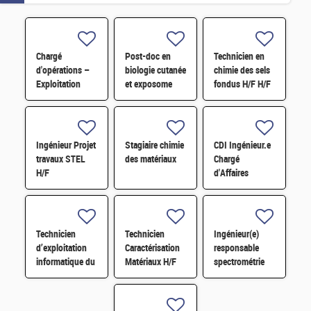
Chargé
Post-doc en
Technicien en
d'opérations –
biologie cutanée
chimie des sels
Exploitation
et exposome
fondus H/F H/F
Electrique H/F
H/F
Ingénieur Projet
Stagiaire chimie
CDI Ingénieur.e
travaux STEL
des matériaux
Chargé
H/F
d'Affaires
Travaux -
Installation
nucléaire
Technicien
Technicien
Ingénieur(e)
d’exploitation
Caractérisation
responsable
informatique du
Matériaux H/F
spectrométrie
centre de calcul
de masse à ions
TERA-EXA H/F
secondaires et
développements