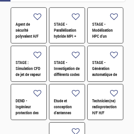
Agent de
STAGE -
STAGE -
sécurité
Parallélisation
Modélisation
polyvalent H/F
hybride MPI +
HPC d'un
GPU d'un
assemblage
solveur
combustible
éléments finis
type RJH et
benchmark H/F
STAGE :
STAGE -
STAGE -
Simulation CFD
Investigation de
Génération
de jet de vapeur
différents codes
automatique de
sonique (6mois
aux éléments
microstructures
/ M2 ou 3ième
finis sur GPU
granulaires H/F
année d'école
pour la
d'ingénieur.e.s)
mécanique du
DEND -
Etude et
Technicien(ne)
H/F
solide et exte
Ingénieur
conception
radioprotection
protection des
d'antennes
H/F H/F
installations
millimétriques
nucléaires
intégrées H/F
contre la