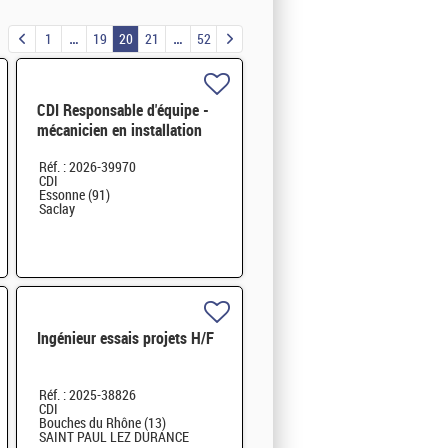
1
19
20
21
52
CDI Responsable d'équipe -
mécanicien en installation
nucléaire H/F
Réf. : 2026-39970
CDI
Essonne (91)
Saclay
Ingénieur essais projets H/F
Réf. : 2025-38826
CDI
Bouches du Rhône (13)
SAINT PAUL LEZ DURANCE