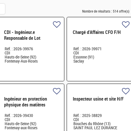
Nombre de résultats :
514 offre(s)
CDI - Ingénieur.e
Chargé d'Affaires CFO F/H
Responsable de Lot
traitement de déchets sans
Réf. : 2026-39976
Réf. : 2026-39971
filière immédiate H/F
CDI
CDI
Hauts-de-Seine (92)
Essonne (91)
Fontenay-Aux-Roses
Saclay
Ingénieur en protection
Inspecteur usine et site H/F
physique des matières
nucléaires des sites H/F
Réf. : 2026-39430
Réf. : 2025-38829
CDI
CDI
Hauts-de-Seine (92)
Bouches du Rhône (13)
Fontenay-aux-Roses
SAINT PAUL LEZ DURANCE