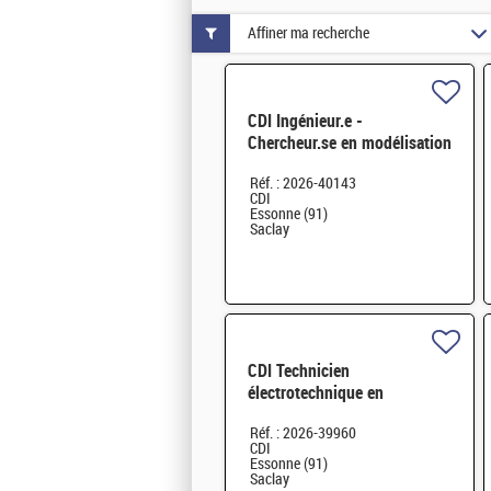
Affiner ma recherche
CDI Ingénieur.e -
Chercheur.se en modélisation
mécanique H/F
Réf. : 2026-40143
CDI
Essonne (91)
Saclay
CDI Technicien
électrotechnique en
Installation nucléaire H/F
Réf. : 2026-39960
CDI
Essonne (91)
Saclay