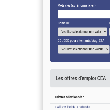
Mots clés
(ex : informaticien)
Domaine
CDI/CDD pour alternants/stag. CEA
Les offres d'emploi
CEA
Critères sélectionnés :
» Afficher l'url de la recherche