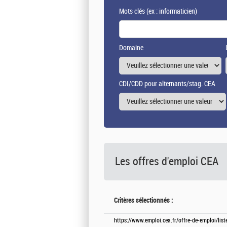
Mots clés
(ex : informaticien)
Domaine
CDI/CDD pour alternants/stag. CEA
Les offres d'emploi
CEA
Critères sélectionnés :
https://www.emploi.cea.fr/offre-de-emploi/lis