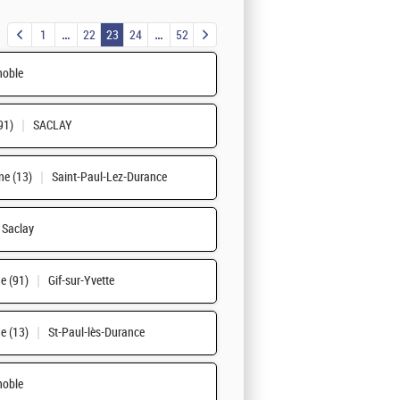
1
22
23
24
52
noble
91)
SACLAY
e (13)
Saint-Paul-Lez-Durance
Saclay
e (91)
Gif-sur-Yvette
e (13)
St-Paul-lès-Durance
noble