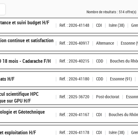
Nombre de résultats :
514 offre(s)
tance et suivi budget H/F
Réf. : 2026-41148
CDI
Isère (38)
Gre
ion continue et satisfaction
Réf. : 2026-40917
Alternance
Essonne (
DD 18 mois - Cadarache F/H
Réf. : 2026-40215
CDD
Bouches du Rhôn
hats H/F
Réf. : 2026-41180
CDD
Essonne (91)
cul scientifique HPC
Réf. : 2025-36720
Post-doctorat
Essonn
ique sur GPU H/F
éologie et Géotechnique
Réf. : 2026-41167
CDI
Bouches du Rhôn
et exploitation H/F
Réf. : 2026-41178
CDI
Isère (38)
Gre