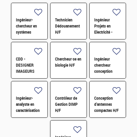
Ingénieur-
Technicien
Ingénieur
chercheur en
Dédouanement
Projets en
systèmes
H/F
Electricité -
embarqués H/F
Courants Forts
H/F
CDD -
Chercheur·se en
Ingénieur
DESIGNER
biologie H/F
chercheur
IMAGEURS
conception
CMOS H/F
combustible H/F
Ingénieur-
Contrôleur de
Conception
analyste en
Gestion DIMP
d'antennes
caractérisation
H/F
compactes H/F
physico-
chimique par
XPS et ToF-
SIMS H/F