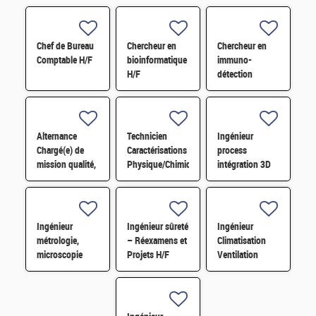
Chef de Bureau
Chercheur en
Chercheur en
Comptable H/F
bioinformatique
immuno-
H/F
détection
d'agents
pathogènes H/F
Alternance
Technicien
Ingénieur
Chargé(e) de
Caractérisations
process
mission qualité,
Physique/Chimique
intégration 3D
organisation et
des matériaux
Hybrid Bonding
amélioration
H/F
H/F
continue
Ingénieur
Ingénieur sûreté
Ingénieur
métrologie,
– Réexamens et
Climatisation
microscopie
Projets H/F
Ventilation
électronique H/F
Chauffage
(C.V.C.) H/F