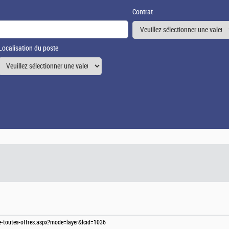
Contrat
Localisation du poste
te-toutes-offres.aspx?mode=layer&lcid=1036