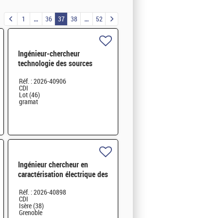
1
36
37
38
52
Ingénieur-chercheur
technologie des sources
électromagnétiques H/F
Réf. : 2026-40906
CDI
Lot (46)
gramat
Ingénieur chercheur en
caractérisation électrique des
composants mémoire H/F
Réf. : 2026-40898
H/F
CDI
Isère (38)
Grenoble