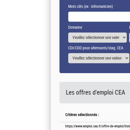
Mots clés
(ex : informaticien)
Domaine
CDI/CDD pour alternants/stag. CEA
Les offres d'emploi
CEA
Critères sélectionnés :
https://www.emploi.cea.fr/offre-de-emploi/lis