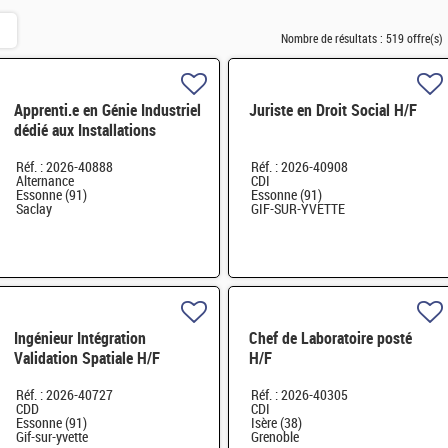
Nombre de résultats :
519 offre(s)
Apprenti.e en Génie Industriel
Juriste en Droit Social H/F
dédié aux Installations
Nucléaires H/F
Réf. : 2026-40888
Réf. : 2026-40908
Alternance
CDI
Essonne (91)
Essonne (91)
Saclay
GIF-SUR-YVETTE
Ingénieur Intégration
Chef de Laboratoire posté
Validation Spatiale H/F
H/F
Réf. : 2026-40727
Réf. : 2026-40305
CDD
CDI
Essonne (91)
Isère (38)
Gif-sur-yvette
Grenoble