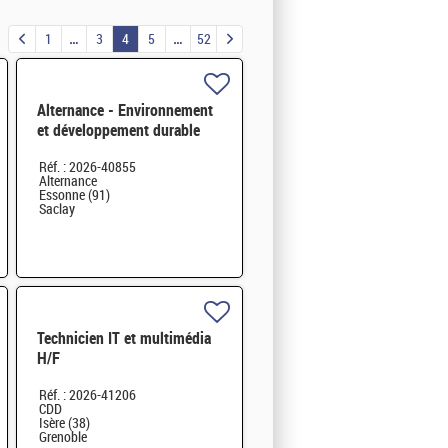
1
3
4
5
52
Alternance - Environnement
et développement durable
H/F
Réf. : 2026-40855
Alternance
Essonne (91)
Saclay
Technicien IT et multimédia
H/F
Réf. : 2026-41206
CDD
Isère (38)
Grenoble