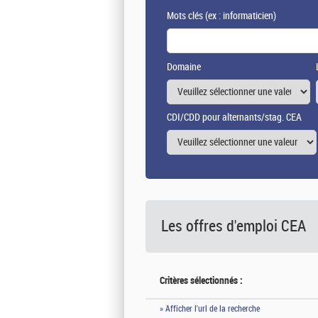
Mots clés
(ex : informaticien)
Domaine
CDI/CDD pour alternants/stag. CEA
Les offres d'emploi
CEA
Critères sélectionnés :
» Afficher l'url de la recherche