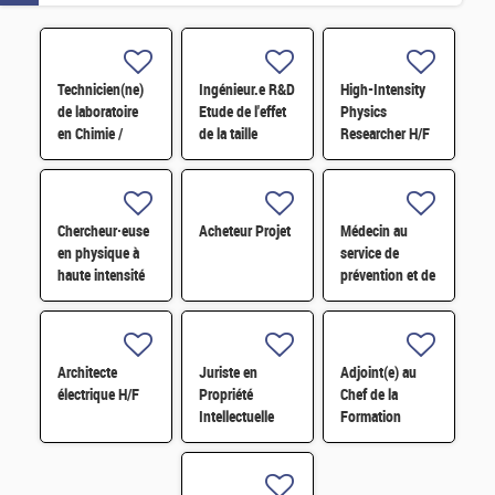
Technicien(ne)
Ingénieur.e R&D
High-Intensity
de laboratoire
Etude de l'effet
Physics
en Chimie /
de la taille
Researcher H/F
Physico-chimie
d'éprouvette sur
H/F
la ténacité des
alliages
d'aluminium H/F
Chercheur·euse
Acheteur Projet
Médecin au
en physique à
service de
haute intensité
prévention et de
H/F
santé au travail
F/H
Architecte
Juriste en
Adjoint(e) au
électrique H/F
Propriété
Chef de la
Intellectuelle
Formation
H/F
Locale de
Sécurité H/F