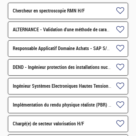
Chercheur en spectroscopie RMN H/F
ALTERNANCE - Validation d'une méthode de caractérisation autour des filtres de ventilation nucléaire H/F
Responsable Applicatif Domaine Achats - SAP S/4 Module MM H/F
DEND - Ingénieur protection des installations nucléaires contre la malveillance H/F
Ingénieur Systèmes Electroniques Hautes Tensions Pulsée H/F
Implémentation du rendu physique réaliste (PBR) au sein de la plateforme de simulation CIVA H/F
Chargé(e) de secteur valorisation H/F