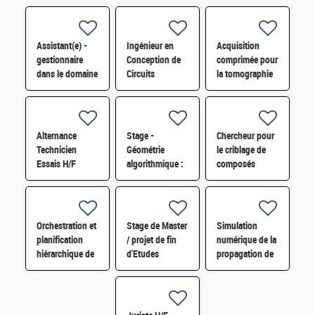
Assistant(e) -
Ingénieur en
Acquisition
gestionnaire
Conception de
comprimée pour
dans le domaine
Circuits
la tomographie
administratif
Microélectroniques
par ondes
H/F
Numériques H/F
guidées
appliquée au
SHM de
Alternance
Stage -
Chercheur pour
tuyauterie H/F
Technicien
Géométrie
le criblage de
Essais H/F
algorithmique :
composés
positionnement
sémio
d'un capteur
chimiques par
souple sur une
électrophysiologie
pièce complexe
automatisée H/F
Orchestration et
Stage de Master
Simulation
H/F
planification
/ projet de fin
numérique de la
hiérarchique de
d'Etudes
propagation de
LLMs pour la
d'ingénieur H/F
fissure H/F
conception et la
simulation de
systèmes H/F