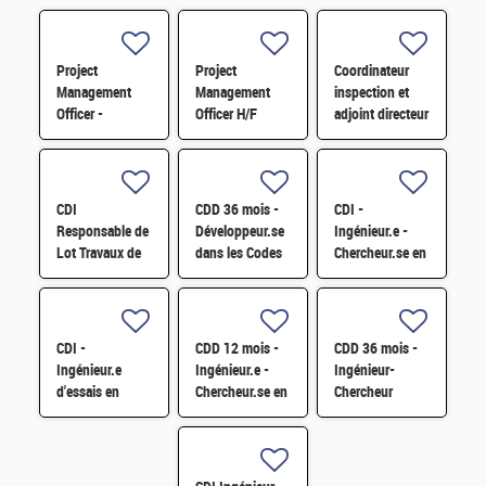
Project
Project
Coordinateur
Management
Management
inspection et
Officer -
Officer H/F
adjoint directeur
Référent Cost
qualité/inspection
Engineering H/F
– Projet RJH
H/F
CDI
CDD 36 mois -
CDI -
Responsable de
Développeur.se
Ingénieur.e -
Lot Travaux de
dans les Codes
Chercheur.se en
Démantèlement
de Traitement
caractérisation
- Projet EPOC
des Données
des matériaux
H/F
Nucléaires et
par sonde
Monte-Carlo H/F
atomique
CDI -
CDD 12 mois -
CDD 36 mois -
tomographique
Ingénieur.e
Ingénieur.e -
Ingénieur-
H/F
d'essais en
Chercheur.se en
Chercheur
mécanique
Matériaux et
matériaux -
sismique H/F
Corrosion H/F
corrosion et
corrosion sous
contrainte H/F