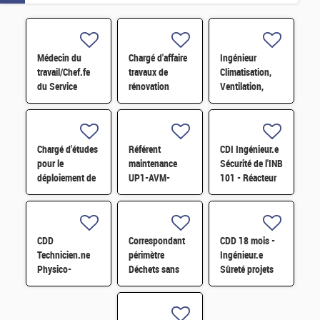
Médecin du
Chargé d'affaire
Ingénieur
travail/Chef.fe
travaux de
Climatisation,
du Service
rénovation
Ventilation,
Prévention et
Laboratoire 109
Chauffage et
Santé au Travail
H/F
Fluides H/F
H/F
Chargé d'études
Référent
CDI Ingénieur.e
pour le
maintenance
Sécurité de l'INB
déploiement de
UP1-AVM-
101 - Réacteur
l'économie
IECDA H/F
Orphée F/H
circulaire H/F
CDD
Correspondant
CDD 18 mois -
Technicien.ne
périmètre
Ingénieur.e
Physico-
Déchets sans
Sûreté projets
Chimiste avec
filières H/F
de l'INB 50 H/F
compétences en
radiochimie H/F