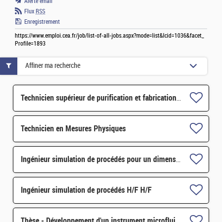
Alerte email
Flux
RSS
Enregistrement
https://www.emploi.cea.fr/job/list-of-all-jobs.aspx?mode=list&lcid=1036&facet_
Profile=1893
Affiner ma recherche
Technicien supérieur de purification et fabrication en chaine blindée H/F
Technicien en Mesures Physiques
Ingénieur simulation de procédés pour un dimensionnement industriel H/F
Ingénieur simulation de procédés H/F H/F
Thèse - Développement d'un instrument microfluidique sans lentille de mesure in situ de cinétiques