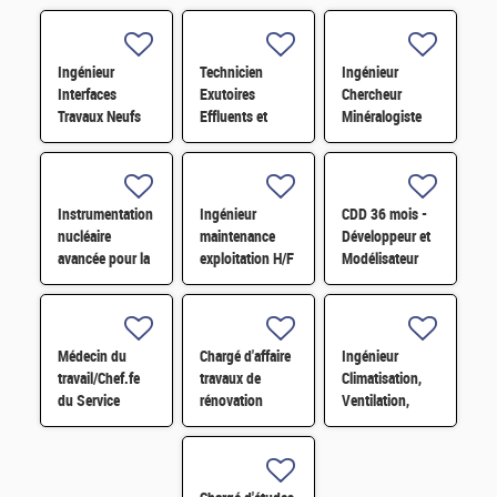
Ingénieur
Technicien
Ingénieur
Interfaces
Exutoires
Chercheur
Travaux Neufs
Effluents et
Minéralogiste
STEL H/F
Déchets -
H/F
chaîne blindée
H/F
Instrumentation
Ingénieur
CDD 36 mois -
nucléaire
maintenance
Développeur et
avancée pour la
exploitation H/F
Modélisateur
mesure
Thermomécanique
radiologique en
H/F
environnement
contraint H/F
Médecin du
Chargé d'affaire
Ingénieur
travail/Chef.fe
travaux de
Climatisation,
du Service
rénovation
Ventilation,
Prévention et
Laboratoire 109
Chauffage et
Santé au Travail
H/F
Fluides H/F
H/F