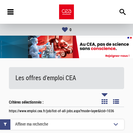
0
Les offres d'emploi
CEA
Critères sélectionnés :
https://www.emploi.cea.fr/job/list-of-all-jobs.aspx?mode=layer&lcid=1036
Affiner ma recherche