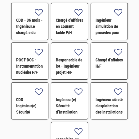
CDD - 36 mois -
Chargé d'affaires
Ingénieur
Ingénieur.e
en courant
simulation de
chargé.e du
faible F/H
procédés pour
suivi des études
un
et réalisation de
dimensionnement
travaux de génie
industriel H/F
civil H/F
POST-DOC -
Responsable de
Chargé d'affaires
Instrumentation
lot - Ingénieur
H/F
nucléaire H/F
projet H/F
CDD
Ingénieur(e)
Ingénieur sûreté
Ingénieur(e)
Sécurité
d'exploitation
Sécurité
d’Installation
des installations
d'Installation
H/F
Dégainage H/F
H/F