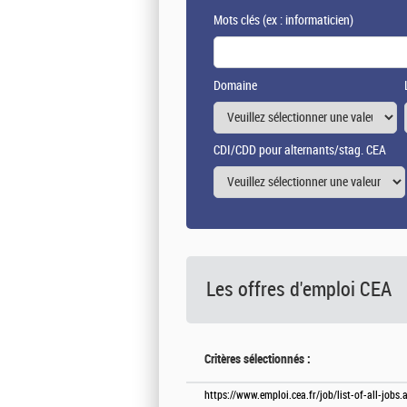
Mots clés
(ex : informaticien)
Domaine
CDI/CDD pour alternants/stag. CEA
Les offres d'emploi
CEA
Critères sélectionnés :
https://www.emploi.cea.fr/job/list-of-all-job