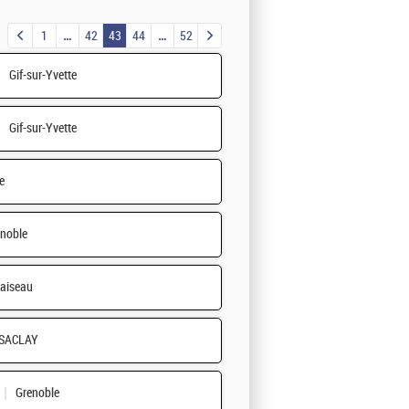
1
42
43
44
52
Gif-sur-Yvette
Gif-sur-Yvette
e
noble
laiseau
SACLAY
Grenoble