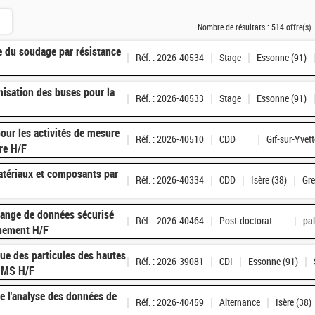
Nombre de résultats :
514 offre(s)
e du soudage par résistance
Réf. : 2026-40534
Stage
Essonne (91)
misation des buses pour la
Réf. : 2026-40533
Stage
Essonne (91)
our les activités de mesure
Réf. : 2026-40510
CDD
Gif-sur-Yvett
rre H/F
atériaux et composants par
Réf. : 2026-40334
CDD
Isère (38)
Gre
hange de données sécurisé
Réf. : 2026-40464
Post-doctorat
pa
nnement H/F
ue des particules des hautes
Réf. : 2026-39081
CDI
Essonne (91)
 CMS H/F
e l'analyse des données de
Réf. : 2026-40459
Alternance
Isère (38)