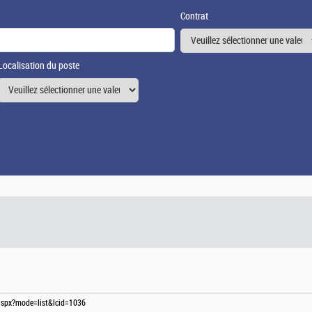
Contrat
Localisation du poste
s.aspx?mode=list&lcid=1036