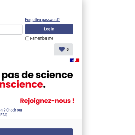
Forgotten password?
Remember me
0
on ? Check our
FAQ