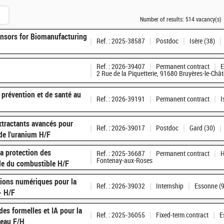
Number of results:
514 vacancy(s)
nsors for Biomanufacturing
Ref. : 2025-38587
Postdoc
Isère (38)
Ref. : 2026-39407
Permanent contract
E
2 Rue de la Piquetterie, 91680 Bruyères-le-Chât
 prévention et de santé au
Ref. : 2026-39191
Permanent contract
I
tractants avancés pour
Ref. : 2026-39017
Postdoc
Gard (30)
 de l'uranium H/F
a protection des
Ref. : 2025-36687
Permanent contract
H
Fontenay-aux-Roses
cle du combustible H/F
tions numériques pour la
Ref. : 2026-39032
Internship
Essonne (
- H/F
es formelles et IA pour la
Ref. : 2025-36055
Fixed-term contract
E
veau F/H