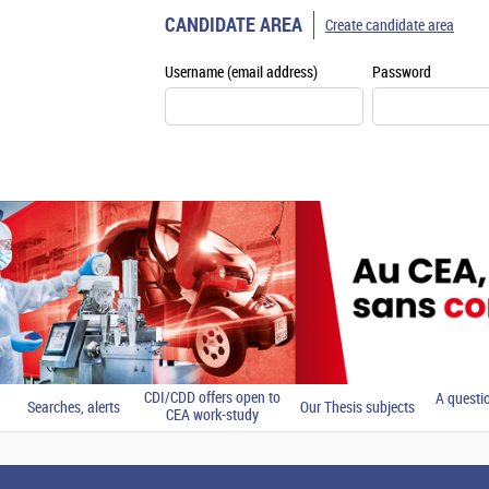
CANDIDATE AREA
Create candidate area
Username (email address)
Password
CDI/CDD offers open to
A questi
Searches, alerts
Our Thesis subjects
CEA work-study
students