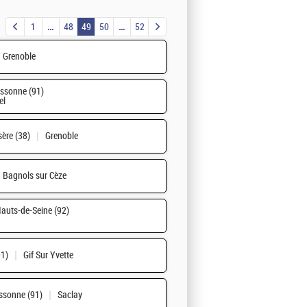
1
48
49
50
52
Grenoble
ssonne (91)
el
sère (38)
Grenoble
Bagnols sur Cèze
auts-de-Seine (92)
91)
Gif Sur Yvette
ssonne (91)
Saclay