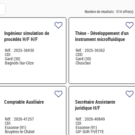
Nombre de résultats :
514 offre(s)
Ingénieur simulation de
Thèse - Développement d'un
procédés H/F H/F
instrument microfluidique
sans lentille de mesure in
Réf. : 2025-36930
Réf. : 2025-36362
situ de cinétiques
CDI
CDD
Gard (30)
Gard (30)
Bagnols-Sur-Cèze
Chusclan
Comptable Auxiliaire
Secrétaire Assistante
juridique H/F
Réf. : 2026-41257
Réf. : 2026-40849
CDI
CDI
Essonne (91)
Essonne (91)
Bruyères-le-Châtel
GIF-SUR-YVETTE