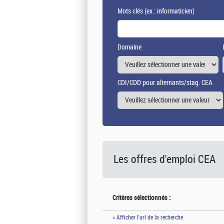
Mots clés
(ex : informaticien)
Domaine
CDI/CDD pour alternants/stag. CEA
Les offres d'emploi
CEA
Critères sélectionnés :
» Afficher l'url de la recherche