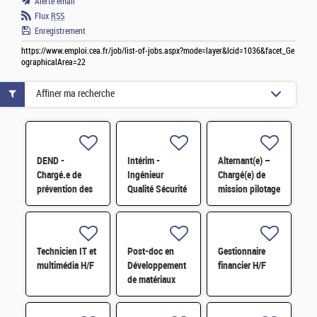
Alerte email
Flux
RSS
Enregistrement
https://www.emploi.cea.fr/job/list-of-jobs.aspx?mode=layer&lcid=1036&facet_Ge
ographicalArea=22
Affiner ma recherche
DEND -
Intérim -
Alternant(e) –
Chargé.e de
Ingénieur
Chargé(e) de
prévention des
Qualité Sécurité
mission pilotage
risques
Environnement
de projets et
professionnels
(QSE) H/F
transformation
et conseiller.e
digitale H/F
en
Technicien IT et
Post-doc en
Gestionnaire
radioprotection
multimédia H/F
Développement
financier H/F
H/F
de matériaux
dérivés de
graphène