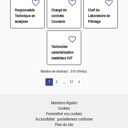
fonctionnalisé
par des
Responsable
Chargé de
Chef du
composés redox
Technique en
contrats
Laboratoire de
H/F
analyses
Courants
Pilotage
radiologiques
Faibles (CFA)
Intelligent des
H/F
H/F
Réseaux
Electriques
(LIRE) H/F
Technicien
caractérisation
matériaux H/F
Nombre de résultats :
510 offre(s)
1
2
51
Mentions légales
Cookies
Paramétrer vos cookies
Accessibilité : partiellement conforme
Plan du site