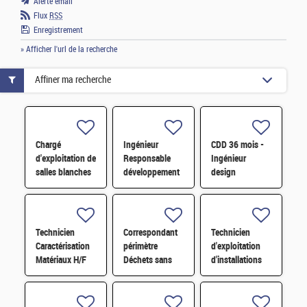
Alerte email
Flux
RSS
Enregistrement
» Afficher l'url de la recherche
Affiner ma recherche
Chargé
Ingénieur
CDD 36 mois -
d'exploitation de
Responsable
Ingénieur
salles blanches
développement
design
H/F
d'affaires H/F
photonique
quantique H/F
Technicien
Correspondant
Technicien
Caractérisation
périmètre
d'exploitation
Matériaux H/F
Déchets sans
d'installations
filières H/F
H/F