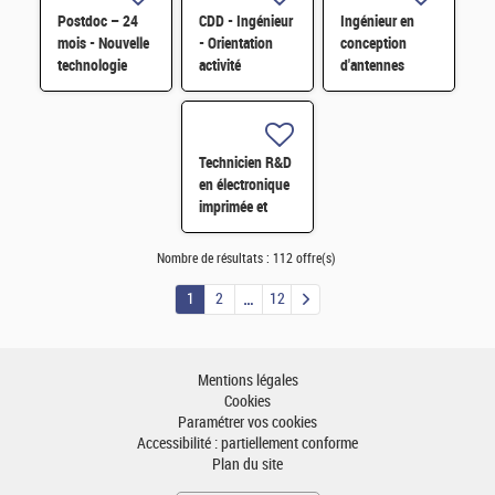
Postdoc – 24
CDD - Ingénieur
Ingénieur en
mois - Nouvelle
- Orientation
conception
technologie
activité
d'antennes
d'imagerie
Pérovskite pour
compactes
proche
applications
reconfigurables
infrarouge H/F
spatiales H/F
électroniquement
H/F
Technicien R&D
en électronique
imprimée et
hybride H/F
Nombre de résultats :
112 offre(s)
1
2
12
Mentions légales
Cookies
Paramétrer vos cookies
Accessibilité : partiellement conforme
Plan du site