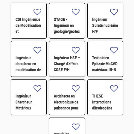
CDI Ingénieur.e
STAGE -
Ingénieur
de Modélisation
Ingénieur en
Sûreté nucléaire
et
géologie/géotechnique,
H/F
Développement
études et terrain
logiciel en
H/F
Physique du
cycle/neutronique
Ingénieur
Ingénieur HSE –
Technicien
H/F
chercheur en
Chargé d'affaire
Epitaxie MoCVD
modélisation de
CQSE F/H
matériaux III-N
l'altération des
H/F
matériaux H/F
Ingénieur-
Architecte en
THESE -
Chercheur
électronique de
Interactions
Matériaux
puissance pour
dihydrogène
Chalcogénures à
application
(H⁺···H⁻) entre
Changement de
datacenter H/F
NH₃ et BH₄⁻ H/F
Phase pour
Dispositifs