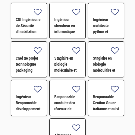
CDI Ingénieur.e
Ingénieur
Ingénieur
de Sécurité
chercheur en
architecte
d'Installation
informatique
python et
H/F
quantique pour
industrialisation
le
IA - CDI Saclay
développement
(91) H/F
de la pile
Chef de projet
Stagiaire en
Stagiaire en
logicielle H/F
technologue
biologie
biologie
packaging
moléculaire et
moléculaire et
photonique H/F
microbiologie
microbiologie
H/F Février
H/F Octobre
2027
2027
Ingénieur
Responsable
Responsable
Responsable
conduite des
Gestion Sous-
développement
réseaux de
traitance et suivi
d'affaires H/F
surveillance H/F
budget H/F H/F