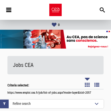
0
Jobs CEA
Criteria selected:
https://www.emploi.cea.fr/job/list-of-jobs.aspx?mode=layer&lcid=2057
Refine search