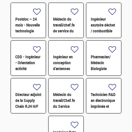
Postdoc – 24
Médecin du
Ingénieur
mois - Nouvelle
travail/chef.fe
exutoire déchet
technologie
de service du
/ combustible
d'imagerie
SPST H/F
H/F
proche
infrarouge H/F
CDD - Ingénieur
Ingénieur en
Pharmacien/
- Orientation
conception
Médecin
activité
d'antennes
Biologiste
Pérovskite pour
compactes
laboratoire de
applications
reconfigurables
Biologie
spatiales H/F
électroniquement
Médicale H/F
H/F
H/F
Directeur adjoint
Médecin du
Technicien R&D
de la Supply
travail/Chef.fe
en électronique
Chain RJH H/F
du Service
imprimée et
Prévention et
hybride H/F
Santé au Travail
H/F