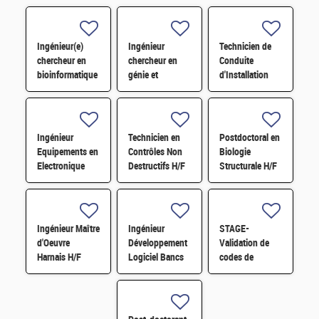
Ingénieur(e)
Ingénieur
Technicien de
chercheur en
chercheur en
Conduite
bioinformatique
génie et
d'Installation
H/F
évolution
Sous-Système
microbiens H/F
Expérience LMJ
H/F
Ingénieur
Technicien en
Postdoctoral en
Equipements en
Contrôles Non
Biologie
Electronique
Destructifs H/F
Structurale H/F
Embarqué
Ingénieur Maître
Ingénieur
STAGE-
d'Oeuvre
Développement
Validation de
Harnais H/F
Logiciel Bancs
codes de
de Tests H/F
simulation
Monte-Carlo sur
données réelles
à basse énergie