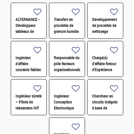
ALTERNANCE -
Transfert de
Développement
Développeur
procédés de
de procédés de
tableaux de
gravure humide
nettoyage
bords H/F
pour les nœuds
particulaire sur
technologiques
un équipement
avancés H/F
industriel 300
mm H/F
Ingénieur
Responsable du
Chargé(e)
d'affaire
pôle facteurs
d'affaire Retour
courants faibles
organisationnels
d'Expérience
de sécurité H/F
humains H/F
(REX) en sûreté
nucléaire H/F
Ingénieur sûreté
Ingénieur
Chercheur en
– Pilote de
Conception
circuits intégrés
réexamens H/F
Electronique
à base de
H/F
mémoires
émergentes H/F