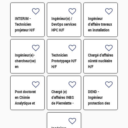
INTERIM -
Ingénieur(e) /
Ingénieur
Technicien
DevOps services
d'affaire travaux
projeteur H/F
HPC H/F
en installation
H/F
Ingénieur(e)-
Technicien
Chargé d'affaires
chercheur(se)
Prototypage H/F
sûreté nucléaire
en
H/F
H/F
développement
scientifique HPC
et IA H/F
Post doctorat
Chargé (e)
DEND -
en Chimie
d'affaires INBS
Ingénieur
Analytique et
de Pierrelatte -
protection des
Spectrométrie
Inspecteur en
installations
de masse - 12
sûreté nucléaire
nucléaires
mois H/F H/F
H/F
contre la
malveillance H/F