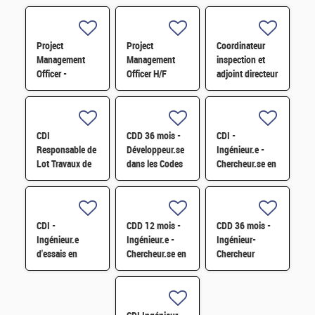
Project
Project
Coordinateur
Management
Management
inspection et
Officer -
Officer H/F
adjoint directeur
Référent Cost
qualité/inspection
Engineering H/F
– Projet RJH
H/F
CDI
CDD 36 mois -
CDI -
Responsable de
Développeur.se
Ingénieur.e -
Lot Travaux de
dans les Codes
Chercheur.se en
Démantèlement
de Traitement
caractérisation
- Projet EPOC
des Données
des matériaux
H/F
Nucléaires et
par sonde
Monte-Carlo H/F
atomique
CDI -
CDD 12 mois -
CDD 36 mois -
tomographique
Ingénieur.e
Ingénieur.e -
Ingénieur-
H/F
d'essais en
Chercheur.se en
Chercheur
mécanique
Matériaux et
matériaux -
sismique H/F
Corrosion H/F
corrosion et
corrosion sous
contrainte H/F