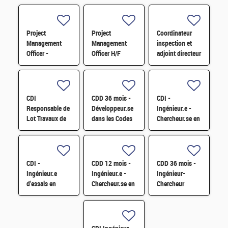
Project
Project
Coordinateur
Management
Management
inspection et
Officer -
Officer H/F
adjoint directeur
Référent Cost
qualité/inspection
Engineering H/F
– Projet RJH
H/F
CDI
CDD 36 mois -
CDI -
Responsable de
Développeur.se
Ingénieur.e -
Lot Travaux de
dans les Codes
Chercheur.se en
Démantèlement
de Traitement
caractérisation
- Projet EPOC
des Données
des matériaux
H/F
Nucléaires et
par sonde
Monte-Carlo H/F
atomique
CDI -
CDD 12 mois -
CDD 36 mois -
tomographique
Ingénieur.e
Ingénieur.e -
Ingénieur-
H/F
d'essais en
Chercheur.se en
Chercheur
mécanique
Matériaux et
matériaux -
sismique H/F
Corrosion H/F
corrosion et
corrosion sous
contrainte H/F