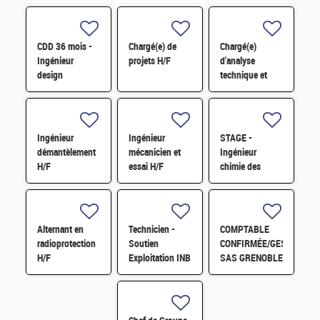
CDD 36 mois -
Chargé(e) de
Chargé(e)
Ingénieur
projets H/F
d'analyse
design
technique et
photonique
financière des
quantique H/F
contrats de
maintenance
électromécanique
Ingénieur
Ingénieur
STAGE -
H/F
démantèlement
mécanicien et
Ingénieur
H/F
essai H/F
chimie des
matériaux -
Rhéologie H/F
Alternant en
Technicien -
COMPTABLE
radioprotection
Soutien
CONFIRMÉE/GESTIONNA
H/F
Exploitation INB
SAS GRENOBLE
H/F
H/F