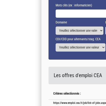
Mots clés
(ex : informaticien)
Domaine
CDI/CDD pour alternants/stag. CEA
Les offres d'emploi
CEA
Critères sélectionnés :
https://www.emploi.cea.fr/job/list-of-jobs.a