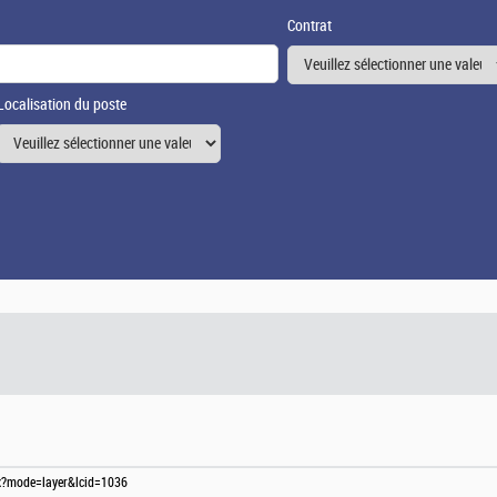
Contrat
Localisation du poste
spx?mode=layer&lcid=1036