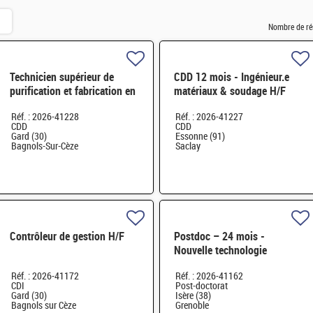
Nombre de ré
Technicien supérieur de
CDD 12 mois - Ingénieur.e
purification et fabrication en
matériaux & soudage H/F
chaine blindée H/F
Réf. : 2026-41228
Réf. : 2026-41227
CDD
CDD
Gard (30)
Essonne (91)
Bagnols-Sur-Cèze
Saclay
Contrôleur de gestion H/F
Postdoc – 24 mois -
Nouvelle technologie
d'imagerie proche infrarouge
Réf. : 2026-41172
Réf. : 2026-41162
H/F
CDI
Post-doctorat
Gard (30)
Isère (38)
Bagnols sur Cèze
Grenoble