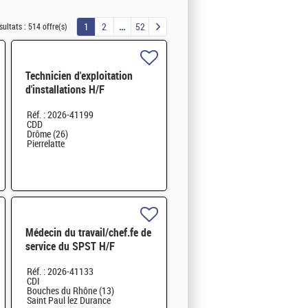
1
2
52
sultats :
514 offre(s)
Technicien d'exploitation
d'installations H/F
Réf. : 2026-41199
CDD
Drôme (26)
Pierrelatte
Médecin du travail/chef.fe de
service du SPST H/F
Réf. : 2026-41133
CDI
Bouches du Rhône (13)
Saint Paul lez Durance