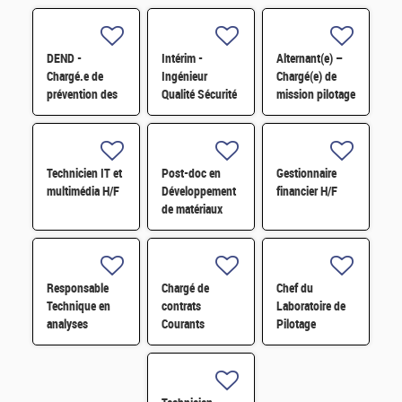
DEND -
Intérim -
Alternant(e) –
Chargé.e de
Ingénieur
Chargé(e) de
prévention des
Qualité Sécurité
mission pilotage
risques
Environnement
de projets et
professionnels
(QSE) H/F
transformation
et conseiller.e
digitale H/F
en
Technicien IT et
Post-doc en
Gestionnaire
radioprotection
multimédia H/F
Développement
financier H/F
H/F
de matériaux
dérivés de
graphène
fonctionnalisé
par des
Responsable
Chargé de
Chef du
composés redox
Technique en
contrats
Laboratoire de
H/F
analyses
Courants
Pilotage
radiologiques
Faibles (CFA)
Intelligent des
H/F
H/F
Réseaux
Electriques
(LIRE) H/F