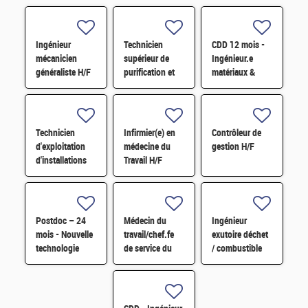
Ingénieur
Technicien
CDD 12 mois -
mécanicien
supérieur de
Ingénieur.e
généraliste H/F
purification et
matériaux &
fabrication en
soudage H/F
chaine blindée
H/F
Technicien
Infirmier(e) en
Contrôleur de
d'exploitation
médecine du
gestion H/F
d'installations
Travail H/F
H/F
Postdoc – 24
Médecin du
Ingénieur
mois - Nouvelle
travail/chef.fe
exutoire déchet
technologie
de service du
/ combustible
d'imagerie
SPST H/F
H/F
proche
infrarouge H/F