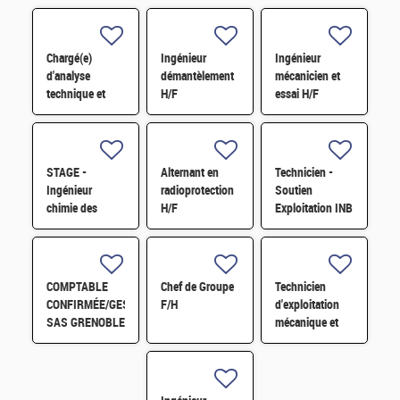
Chargé(e)
Ingénieur
Ingénieur
d'analyse
démantèlement
mécanicien et
technique et
H/F
essai H/F
financière des
contrats de
maintenance
électromécanique
STAGE -
Alternant en
Technicien -
H/F
Ingénieur
radioprotection
Soutien
chimie des
H/F
Exploitation INB
matériaux -
H/F
Rhéologie H/F
COMPTABLE
Chef de Groupe
Technicien
CONFIRMÉE/GESTIONNAIRE
F/H
d'exploitation
SAS GRENOBLE
mécanique et
H/F
fluides H/F