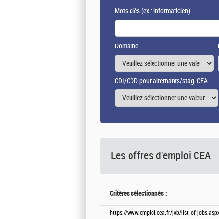
Mots clés
(ex : informaticien)
Domaine
CDI/CDD pour alternants/stag. CEA
Les offres d'emploi
CEA
Critères sélectionnés :
https://www.emploi.cea.fr/job/list-of-jobs.a