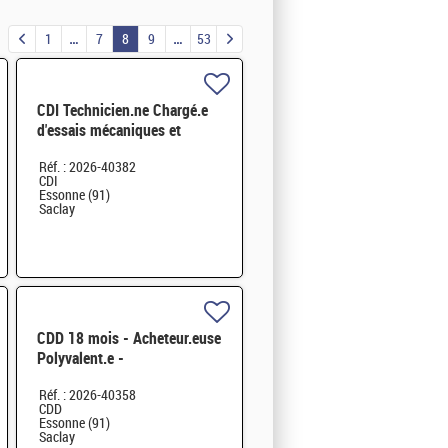
1
7
8
9
53
CDI Technicien.ne Chargé.e
d'essais mécaniques et
d'études de conception H/F
Réf. : 2026-40382
CDI
Essonne (91)
Saclay
CDD 18 mois - Acheteur.euse
Polyvalent.e -
Approvisionneur.se de
Réf. : 2026-40358
l'Echelon Central H/F
CDD
Essonne (91)
Saclay