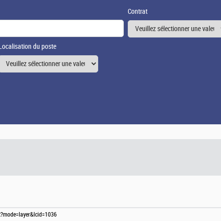
Contrat
Localisation du poste
spx?mode=layer&lcid=1036