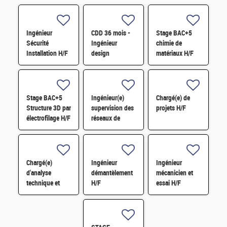
Ingénieur
CDD 36 mois -
Stage BAC+5
Sécurité
Ingénieur
chimie de
Installation H/F
design
matériaux H/F
photonique
quantique H/F
Stage BAC+5
Ingénieur(e)
Chargé(e) de
Structure 3D par
supervision des
projets H/F
électrofilage H/F
réseaux de
surveillance H/F
Chargé(e)
Ingénieur
Ingénieur
d'analyse
démantèlement
mécanicien et
technique et
H/F
essai H/F
financière des
contrats de
maintenance
électromécanique