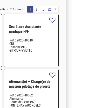
1
2
52
sultats :
514 offre(s)
Secrétaire Assistante
juridique H/F
Réf. : 2026-40849
CDI
Essonne (91)
GIF-SUR-YVETTE
Alternant(e) – Chargé(e) de
mission pilotage de projets
et transformation digitale
Réf. : 2026-40662
H/F
Alternance
Hauts-de-Seine (92)
FONTENAY AUX ROSES