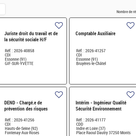
Nombre de ré
Juriste droit du travail et de
Comptable Auxiliaire
la sécurité sociale H/F
Réf. : 2026-40858
Réf. : 2026-41257
CDI
CDI
Essonne (91)
Essonne (91)
GIF-SUR-YVETTE
Bruyères-le-Châtel
DEND - Chargé.e de
Intérim - Ingénieur Qualité
prévention des risques
Sécurité Environnement
professionnels et conseiller.e
(QSE) H/F
Réf. : 2026-41256
Réf. : 2026-41177
en radioprotection H/F
CDI
CDD
Hauts-de-Seine (92)
Indre et Loire (37)
Fontenay-Aux-Roses
Place Raoul Dautry 37250 Monts