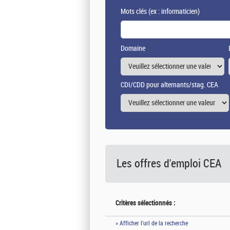
Mots clés
(ex : informaticien)
Domaine
CDI/CDD pour alternants/stag. CEA
Les offres d'emploi
CEA
Critères sélectionnés :
» Afficher l'url de la recherche